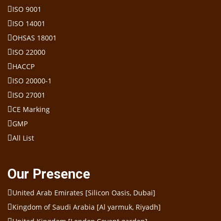
ISO 9001
ISO 14001
OHSAS 18001
ISO 22000
HACCP
ISO 20000-1
ISO 27001
CE Marking
GMP
All List
Our Presence
United Arab Emirates [Silicon Oasis, Dubai]
Kingdom of Saudi Arabia [Al yarmuk, Riyadh]