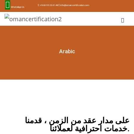
+968-99234148
info@oman-certification.com
WhatsApp Us
Arabic
على مدار عقد من الزمن ، قدمنا
خدمات احترافية لعملائنا.